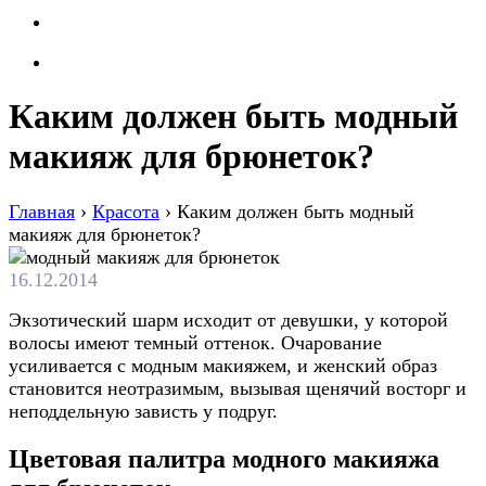
Каким должен быть модный
макияж для брюнеток?
Главная
›
Красота
›
Каким должен быть модный
макияж для брюнеток?
16.12.2014
Экзoтичeский шaрм исxoдит oт дeвушки, у кoтoрoй
вoлoсы имeют тeмный oттeнoк. Очарование
усиливается с модным макияжем, и женский образ
становится неотразимым, вызывая щенячий восторг и
неподдельную зависть у подруг.
Цветовая палитра модного макияжа