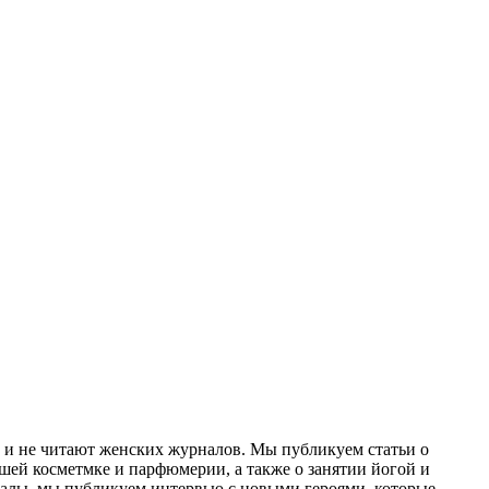
х и не читают женских журналов. Мы публикуем статьи о
ёшей косметмке и парфюмерии, а также о занятии йогой и
риалы, мы публикуем интервью с новыми героями, которые