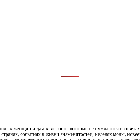
одых женщин и дам в возрасте, которые не нуждаются в совета
х странах, событиях в жизни знаменитостей, неделях моды, нове
ниги, художественные постановки, выставки, концерты, телесе