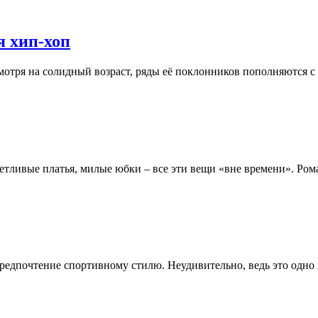
я хип-хоп
есмотря на солидный возраст, ряды её поклонников пополняются
кетливые платья, милые юбки – все эти вещи «вне времени». Ро
предпочтение спортивному стилю. Неудивительно, ведь это одн