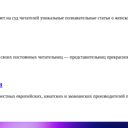
т на суд читателей уникальные познавательные статьи о женско
воих постоянных читательниц — представительниц прекрасного
н
стных европейских, азиатских и заокеанских производителей 