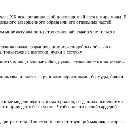
чала XX века оставила свой неизгладимый след в мире моды. В
цельного завершенного образа или его отдельных частей.
м мире актуальность ретро стиля наблюдается не только в
 положила начало формированию мужеподобных образов и
, трикотажные шапочки, чулки в сеточку.
ькие сумочки, пышные юбки, рукава, сужающиеся к запястью –
пользовали платья с крупными воротниками, бермуды, брюки
временные модели шьются из материалов, созданных нынешними
 это приведет к безвкусице. Чтобы внести в свой гардероб
да ретро стиля. Прически и соответствующий макияж, которые