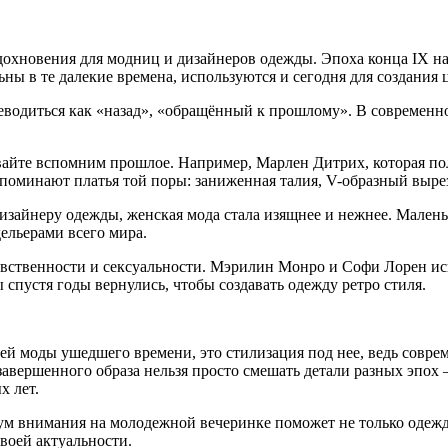
дохновения для модниц и дизайнеров одежды. Эпоха конца IX на
ны в те далекие времена, используются и сегодня для создания 
реводиться как «назад», «обращённый к прошлому». В современно
 давайте вспомним прошлое. Например, Марлен Дитрих, которая
поминают платья той поры: заниженная талия, V-образный вырез
изайнеру одежды, женская мода стала изящнее и нежнее. Мален
дельерами всего мира.
вственности и сексуальности. Мэрилин Монро и Софи Лорен ис
 спустя годы вернулись, чтобы создавать одежду ретро стиля.
опией моды ушедшего времени, это стилизация под нее, ведь со
авершенного образа нельзя просто смешать детали разных эпох –
х лет.
имум внимания на молодежной вечеринке поможет не только одеж
воей актуальности.