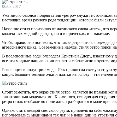
06.08.2017
Уже много сезонов подряд стиль «ретро» служит источником в
настоящее время разного рода тенденции, которые были актуаль
Название стиля произошло от латинского слова «retro», что пе
коллекциях модной одежды, но и в прическах, и в макияже.
Чтобы правильно понимать, что такое ретро стиль в одежде,
агрессивного шика. Современные наряды стиля ретро порой на
В послевоенные годы благодаря Кристиан Диору, известному д
все эти модные направления тех лет и сейчас используются мо
Революция в индустрии моды 70-х привнесла свежую струю чу
капри, большие темные очки и платки на голову – эти элементы
Стоит заметить, что образ стиля ретро, является не прямой к
талантливыми модельерами. Кроме того, сегодня для создания з
ретро стиль необходимо понимать и разбираться в моде прошлы
Однако стать звездой светского раута, привлечь на себя макс
использовались модницами тех лет, и в наши дни не утратили с