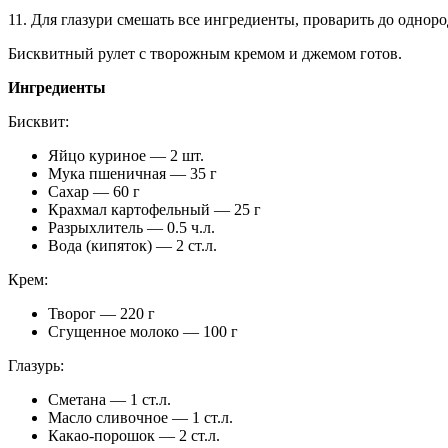
11. Для глазури смешать все ингредиенты, проварить до одноро
Бисквитный рулет с творожным кремом и джемом готов.
Ингредиенты
Бисквит:
Яйцо куриное — 2 шт.
Мука пшеничная — 35 г
Сахар — 60 г
Крахмал картофельный — 25 г
Разрыхлитель — 0.5 ч.л.
Вода (кипяток) — 2 ст.л.
Крем:
Творог — 220 г
Сгущенное молоко — 100 г
Глазурь:
Сметана — 1 ст.л.
Масло сливочное — 1 ст.л.
Какао-порошок — 2 ст.л.