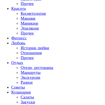
Прочее
Красота
Косметология
Макияж
Маникюр
Эпиляция
Прочее
Фитнесс
Любовь
Истории любви
Отношения
Прочее
Отдых
Отели, рестораны
Маршруты
Экскурсии
Разное
Советы
Кулинария
Салаты
Закуски