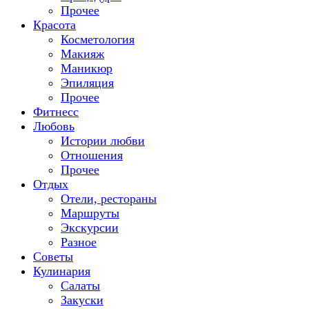
Прочее
Красота
Косметология
Макияж
Маникюр
Эпиляция
Прочее
Фитнесс
Любовь
Истории любви
Отношения
Прочее
Отдых
Отели, рестораны
Маршруты
Экскурсии
Разное
Советы
Кулинария
Салаты
Закуски