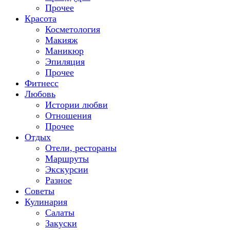
Прочее
Красота
Косметология
Макияж
Маникюр
Эпиляция
Прочее
Фитнесс
Любовь
Истории любви
Отношения
Прочее
Отдых
Отели, рестораны
Маршруты
Экскурсии
Разное
Советы
Кулинария
Салаты
Закуски