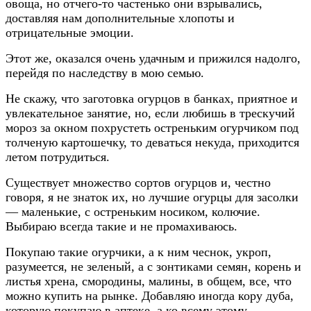
овоща, но отчего-то частенько они взрывались,
доставляя нам дополнительные хлопоты и
отрицательные эмоции.
Этот же, оказался очень удачным и прижился надолго,
перейдя по наследству в мою семью.
Не скажу, что заготовка огурцов в банках, приятное и
увлекательное занятие, но, если любишь в трескучий
мороз за окном похрустеть остреньким огурчиком под
толченую картошечку, то деваться некуда, приходится
летом потрудиться.
Существует множество сортов огурцов и, честно
говоря, я не знаток их, но лучшие огурцы для засолки
— маленькие, с остреньким носиком, колючие.
Выбираю всегда такие и не промахиваюсь.
Покупаю такие огурчики, а к ним чеснок, укроп,
разумеется, не зеленый, а с зонтиками семян, корень и
листья хрена, смородины, малины, в общем, все, что
можно купить на рынке. Добавляю иногда кору дуба,
которую покупаю в аптеке, а ко всему этому,