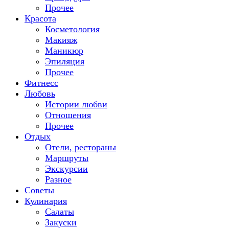
Прочее
Красота
Косметология
Макияж
Маникюр
Эпиляция
Прочее
Фитнесс
Любовь
Истории любви
Отношения
Прочее
Отдых
Отели, рестораны
Маршруты
Экскурсии
Разное
Советы
Кулинария
Салаты
Закуски