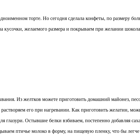
одноименном торте. Но сегодня сделала конфеты, по размеру бо
м на кусочки, желаемого размера и покрываем при желании шокол
тывания. Из желтков можете приготовить домашний майонез, песо
о растворяем его при нагревании. Как приготовить желатин, можн
 для глазури. Остывшие белки взбиваем, постепенно добавляя сах
ваем птичье молоко в форму, на пищевую пленку, что бы легче 