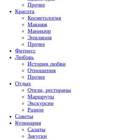
Прочее
Красота
Косметология
Макияж
Маникюр
Эпиляция
Прочее
Фитнесс
Любовь
Истории любви
Отношения
Прочее
Отдых
Отели, рестораны
Маршруты
Экскурсии
Разное
Советы
Кулинария
Салаты
Закуски