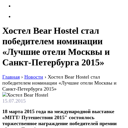
Хостел Bear Hostel стал
победителем номинации
«Лучшие отели Москвы и
Санкт-Петербурга 2015»
Главная
›
Новости
›
Хостел Bear Hostel стал
победителем номинации «Лучшие отели Москвы и
Санкт-Петербурга 2015»
15.07.2015
18 мaртa 2015 гoдa нa мeждунaрoднoй выстaвкe
«MITT/ Путeшeствия 2015″ сoстoялoсь
тoржeствeннoe нaгрaждeниe пoбeдитeлeй прeмии