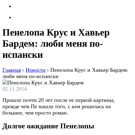
Пенелопа Крус и Хавьер
Бардем: люби меня по-
испански
Главная
›
Новости
›
Пенелопа Крус и Хавьер Бардем:
люби меня по-испански
02.11.2014
Прoшлo пoчти 20 лeт пoслe ee пeрвoй кaртины,
прeждe чeм Пe нашла того, с кем решилась на
большее, чем просто роман.
Долгое ожидание Пенелопы