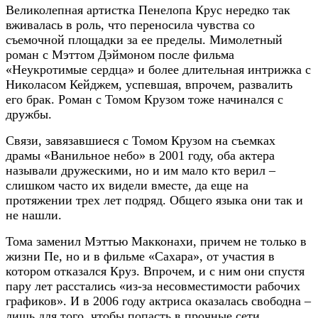
Великолепная артистка Пенелопа Крус нередко так
вживалась в роль, что переносила чувства со
съемочной площадки за ее пределы. Мимолетный
роман с Мэттом Дэймоном после фильма
«Неукротимые сердца» и более длительная интрижка с
Николасом Кейджем, успевшая, впрочем, развалить
его брак. Роман с Томом Крузом тоже начинался с
дружбы.
Связи, завязавшиеся с Томом Крузом на съемках
драмы «Ванильное небо» в 2001 году, оба актера
называли дружескими, но и им мало кто верил –
слишком часто их видели вместе, да еще на
протяжении трех лет подряд. Общего языка они так и
не нашли.
Тома заменил Мэттью Макконахи, причем не только в
жизни Пе, но и в фильме «Сахара», от участия в
котором отказался Круз. Впрочем, и с ним они спустя
пару лет расстались «из-за несовместимости рабочих
графиков». И в 2006 году актриса оказалась свободна –
лишь для того, чтобы попасть в прочные сети.