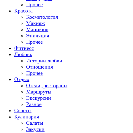
Прочее
Красота
Косметология
Макияж
Маникюр
Эпиляция
Прочее
Фитнесс
Любовь
Истории любви
Отношения
Прочее
Отдых
Отели, рестораны
Маршруты
Экскурсии
Разное
Советы
Кулинария
Салаты
Закуски