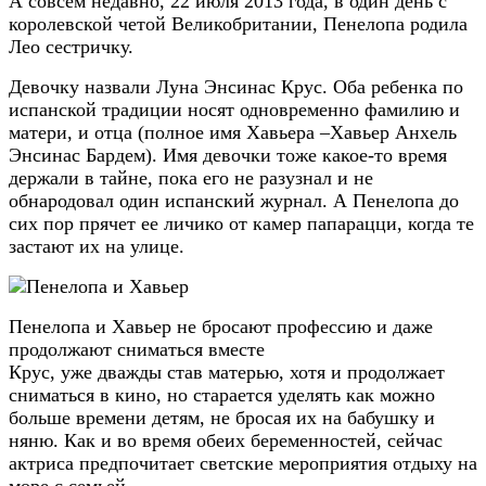
А совсем недавно, 22 июля 2013 года, в один день с
королевской четой Великобритании, Пенелопа родила
Лео сестричку.
Девочку назвали Луна Энсинас Крус. Оба ребенка по
испанской традиции носят одновременно фамилию и
матери, и отца (полное имя Хавьера –Хавьер Анхель
Энсинас Бардем). Имя девочки тоже какое-то время
держали в тайне, пока его не разузнал и не
обнародовал один испанский журнал. А Пенелопа до
сих пор прячет ее личико от камер папарацци, когда те
застают их на улице.
Пенелопа и Хавьер не бросают профессию и даже
продолжают сниматься вместе
Крус, уже дважды став матерью, хотя и продолжает
сниматься в кино, но старается уделять как можно
больше времени детям, не бросая их на бабушку и
няню. Как и во время обеих беременностей, сейчас
актриса предпочитает светские мероприятия отдыху на