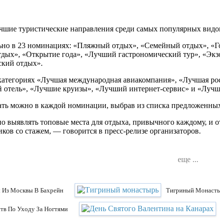
лучшие туристические направления среди самых популярных видов 
ельно в 23 номинациях: «Пляжный отдых», «Семейный отдых», 
ых», «Открытие года», «Лучший гастрономический тур», «Экзо
ский отдых».
в категориях «Лучшая международная авиакомпания», «Лучшая р
 отель», «Лучшие круизы», «Лучший интернет-сервис» и «Лучша
вать можно в каждой номинации, выбрав из списка предложенны
одно выявлять топовые места для отдыха, привычного каждому, и
ов со стажем, — говорится в пресс-релизе организаторов.
еще ...
ы Из Москвы В Бахрейн
Тигриный Монастыр
тв По Уходу За Ногтями