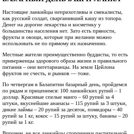
Настоящие ланкийцы неприхотливы и смекалисты,
как русский солдат, сварганивший кашу из топора.
Денег на дорогие лекарства и косметику у
большинства населения нет. Зато есть пряности,
фрукты и овощи, которые при желании можно
использовать не по прямому их назначению.
Местные жители преимущественно буддисты, то есть
приверженцы здорового образа жизни и правильного
питания – они вегетарианцы. На земле Цейлона
фруктов не счесть, и рынков — тоже.
По четвергам в Балапитии базарный день, пройдемся
по рядам и приценимся: 100 ланкийских рупий – 1
доллар. Красивые спелые манго – 60 рупий за 4
штуки, вкуснейшие ананасы – 115 рупий за 3 штуки,
дикие лаймы – 20 рупий за десяток, помидоры – 40
рупий за 1 кг, кокос – 15 рупий за штуку, бананы – 20
рупий за 1 кг.
Впрочем, не все ланкийцы сторонники растительной