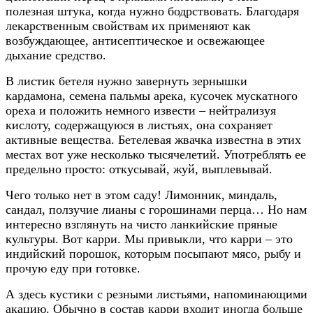
полезная штука, когда нужно бодрствовать. Благодаря
лекарственным свойствам их применяют как
возбуждающее, антисептическое и освежающее
дыхание средство.
В листик бетеля нужно завернуть зернышки
кардамона, семена пальмы арека, кусочек мускатного
ореха и положить немного извести – нейтрализуя
кислоту, содержащуюся в листьях, она сохраняет
активные вещества. Бетелевая жвачка известна в этих
местах вот уже несколько тысячелетий. Употреблять ее
предельно просто: откусывай, жуй, выплевывай.
Чего только нет в этом саду! Лимонник, миндаль,
сандал, ползучие лианы с горошинами перца… Но нам
интересно взглянуть на чисто ланкийские пряные
культуры. Вот карри. Мы привыкли, что карри – это
индийский порошок, которым посыпают мясо, рыбу и
прочую еду при готовке.
А здесь кустики с резными листьями, напоминающими
акацию. Обычно в состав карри входит иногда больше