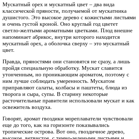
Мускатный орех и мускатный цвет – два вида
классической пряности, получаемой от мускатника
душистого. Это высокое дерево с кожистыми листьями
и очень густой кроной. Оно круглый год цветет
светло-желтыми ароматными цветками. Плод внешне
напоминает абрикос, внутри которого находится
мускатный орех, а оболочка сверху – это мускатный
цвет.
Правда, пряностями они становятся не сразу, а лишь
пройдя специальную обработку. Мускат славится
утонченным, но проникающим ароматом, поэтому с
ним лучше соблюдать умеренность. Мускатом
приправляют салаты, колбасы и паштеты, блюда из
творога и сыра, супы. В старину некоторые
расточительные правители использовали мускат и как
освежитель воздуха.
Говорят, аромат гвоздики мореплаватели чувствовали
еще до того, как на горизонте показывались
тропические острова. Вот оно, гвоздичное дерево,
высокое, ветвистое, с темно-зелеными листьями и