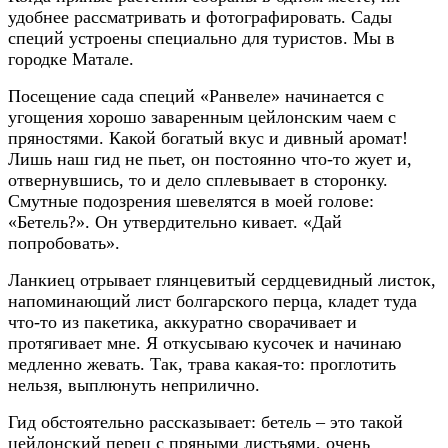
удобнее рассматривать и фотографировать. Сады
специй устроены специально для туристов. Мы в
городке Матале.
Посещение сада специй «Ранвеле» начинается с
угощения хорошо заваренным цейлонским чаем с
пряностями. Какой богатый вкус и дивный аромат!
Лишь наш гид не пьет, он постоянно что-то жует и,
отвернувшись, то и дело сплевывает в сторонку.
Смутные подозрения шевелятся в моей голове:
«Бетель?». Он утвердительно кивает. «Дай
попробовать».
Ланкиец отрывает глянцевитый сердцевидный листок,
напоминающий лист болгарского перца, кладет туда
что-то из пакетика, аккуратно сворачивает и
протягивает мне. Я откусываю кусочек и начинаю
медленно жевать. Так, трава какая-то: проглотить
нельзя, выплюнуть неприлично.
Гид обстоятельно рассказывает: бетель – это такой
цейлонский перец с пряными листьями, очень