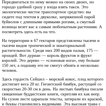
Передвигаться по нему можно на своих двоих, но
гораздо удобней сразу у входа взять такси. Это
экологически чистое транспортное средство: вы
сидите под тентом в двуколке, запряженной парой
буйволов с длинными прямыми рогами, а смуглый
возница везет вас к самым любопытным растениям. А
посмотреть здесь есть на что.
На территории в 67 гектаров представлены тысячи и
тысячи видов тропической и экваториальной
растительности. Среди них 200 видов пальм, 175 —
орхидей. Вот дуриан — король фруктов и фрукт
королей. Это дерево — «слоновая нога», ему больше
150 лет, а подошву его не смогут обнять и несколько
человек.
Здесь гордость Сейшел – морской кокос, плод которого
достигает веса 20 кг. Гигантский бамбук, растущий со
скоростью 20-30 см в день. На листьях бамбука писали
священные буддистские книги, скрепляя их как веер.
На сухом листе царапали тексты, затирали их краской,
и буквы становились видимыми. Эта высокая трава с