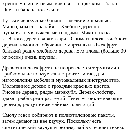
крупным фиолетовым, как свекла, цветком – банан.
Цветки банана тоже едят.
Тут самые вкусные бананы – мелкие и красные.
Манго, кокосы, папайя… Хлебное дерево с
пупырчатыми тяжелыми плодами. Мякоть плода
хлебного дерева варят, жарят. Снимать плоды хлебного
дерева помогают обученные мартышки. Джекфрут —
близкий родич хлебного дерева. Его плоды (больше 30
кг весом) очень вкусны.
Древесина джекфрута не повреждается термитами и
грибком и используется в строительстве, для
изготовления мебели и музыкальных инструментов.
Тюльпанное дерево с гроздями красных цветов.
Рисовое дерево, рядом маракуйя. Дерево-лобстер,
эдакая рыба среди растений. Гевея – тонкие высокие
деревца, растут ниже чайных плантаций.
Смолу гевеи собирают в полиэтиленовые пакеты,
затем делают из нее каучук. Поскольку есть
синтетический каучук и резина, чай вытесняет гевею.