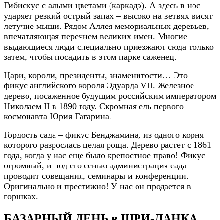
Гибискус с алыми цветами (каркадэ). А здесь в нос
ударяет резкий острый запах – высоко на ветвях висят
летучие мыши. Рядом Аллея мемориальных деревьев,
впечатляющая перечнем великих имен. Многие
выдающиеся люди специально приезжают сюда только
затем, чтобы посадить в этом парке саженец.
Цари, короли, президенты, знаменитости… Это —
фикус английского короля Эдуарда VII. Железное
дерево, посаженное будущим российским императором
Николаем II в 1890 году. Скромная ель первого
космонавта Юрия Гагарина.
Гордость сада – фикус Бенджамина, из одного корня
которого разрослась целая роща. Дерево растет с 1861
года, когда у нас еще было крепостное право! Фикус
огромный, и под его сенью администрация сада
проводит совещания, семинары и конференции.
Оригинально и престижно! У нас он продается в
горшках.
БАЗАРНЫЙ ДЕНЬ в ШРИ-ЛАНКА