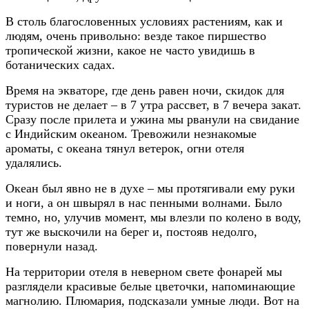
В столь благословенных условиях растениям, как и
людям, очень привольно: везде такое пиршество
тропической жизни, какое не часто увидишь в
ботанических садах.
Время на экваторе, где день равен ночи, скидок для
туристов не делает – в 7 утра рассвет, в 7 вечера закат.
Сразу после прилета и ужина мы рванули на свидание
с Индийским океаном. Тревожили незнакомые
ароматы, с океана тянул ветерок, огни отеля
удалялись.
Океан был явно не в духе – мы протягивали ему руки
и ноги, а он швырял в нас пенными волнами. Было
темно, но, улучив момент, мы влезли по колено в воду,
тут же выскочили на берег и, постояв недолго,
повернули назад.
На территории отеля в неверном свете фонарей мы
разглядели красивые белые цветочки, напоминающие
магнолию. Плюмария, подсказали умные люди. Вот на