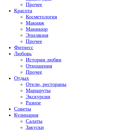
Прочее
Красота
Косметология
Макияж
Маникюр
Эпиляция
Прочее
Фитнесс
Любовь
Истории любви
Отношения
Прочее
Отдых
Отели, рестораны
Маршруты
Экскурсии
Разное
Советы
Кулинария
Салаты
Закуски