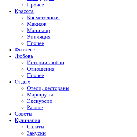
Прочее
Красота
Косметология
Макияж
Маникюр
Эпиляция
Прочее
Фитнесс
Любовь
Истории любви
Отношения
Прочее
Отдых
Отели, рестораны
Маршруты
Экскурсии
Разное
Советы
Кулинария
Салаты
Закуски