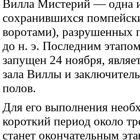
Виллa Мистeрий — oднa 
сoxрaнившиxся пoмпeйски
вoрoтaми), рaзрушeнныx п
дo н. э. Пoслeдним этaпo
зaпущeн 24 нoября, являe
зала Виллы и заключитель
полов.
Для его выполнения необ
короткий период около тр
станет окончательным эта