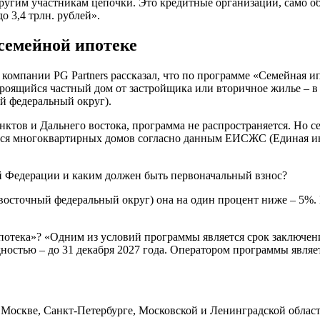
угим участникам цепочки. Это кредитные организации, само о
о 3,4 трлн. рублей».
 семейной ипотеке
компании PG Partners рассказал, что по программе «Семейная 
роящийся частный дом от застройщика или вторичное жилье – в т
й федеральный округ).
ктов и Дальнего востока, программа не распространяется. Но с
щихся многоквартирных домов согласно данным ЕИСЖС (Единая и
ой Федерации и каким должен быть первоначальный взнос?
восточный федеральный округ) она на один процент ниже – 5%. 
потека»? «Одним из условий программы является срок заключени
идностью – до 31 декабря 2027 года. Оператором программы явл
Москве, Санкт-Петербурге, Московской и Ленинградской областях