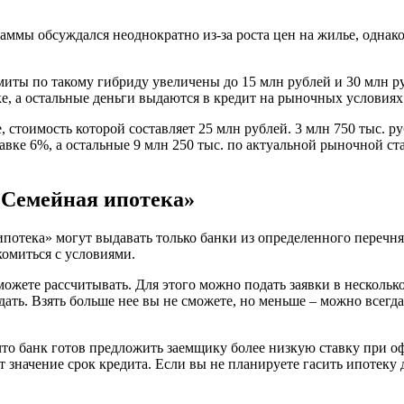
аммы обсуждался неоднократно из-за роста цен на жилье, однак
иты по такому гибриду увеличены до 15 млн рублей и 30 млн ру
ке, а остальные деньги выдаются в кредит на рыночных условиях
 стоимость которой составляет 25 млн рублей. 3 млн 750 тыс. ру
авке 6%, а остальные 9 млн 250 тыс. по актуальной рыночной ста
«Семейная ипотека»
ипотека» могут выдавать только банки из определенного перечн
комиться с условиями.
ожете рассчитывать. Для этого можно подать заявки в нескольк
ать. Взять больше нее вы не сможете, но меньше – можно всегда
, что банк готов предложить заемщику более низкую ставку при 
 значение срок кредита. Если вы не планируете гасить ипотеку 