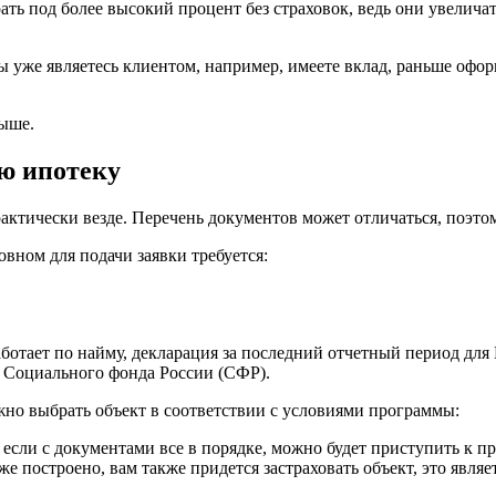
ть под более высокий процент без страховок, ведь они увеличат
вы уже являетесь клиентом, например, имеете вклад, раньше офо
выше.
ую ипотеку
рактически везде. Перечень документов может отличаться, поэто
вном для подачи заявки требуется:
ботает по найму, декларация за последний отчетный период для 
з Социального фонда России (СФР).
жно выбрать объект в соответствии с условиями программы:
и, если с документами все в порядке, можно будет приступить 
уже построено, вам также придется застраховать объект, это явл