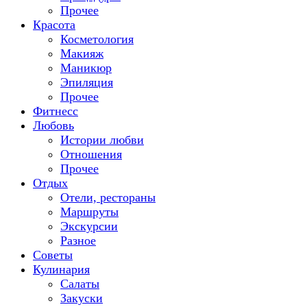
Прочее
Красота
Косметология
Макияж
Маникюр
Эпиляция
Прочее
Фитнесс
Любовь
Истории любви
Отношения
Прочее
Отдых
Отели, рестораны
Маршруты
Экскурсии
Разное
Советы
Кулинария
Салаты
Закуски