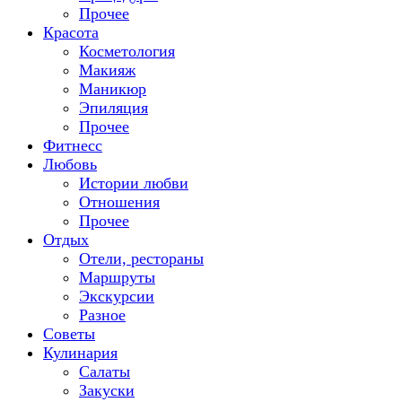
Прочее
Красота
Косметология
Макияж
Маникюр
Эпиляция
Прочее
Фитнесс
Любовь
Истории любви
Отношения
Прочее
Отдых
Отели, рестораны
Маршруты
Экскурсии
Разное
Советы
Кулинария
Салаты
Закуски