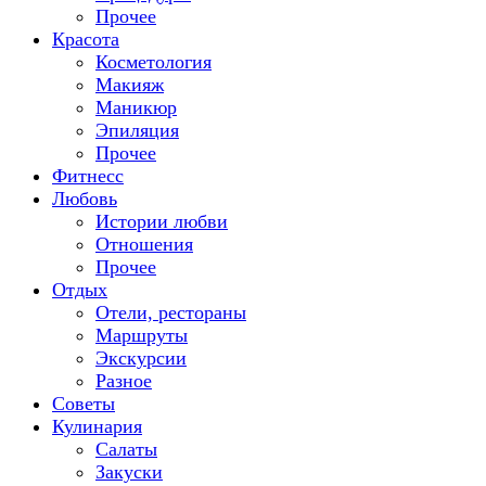
Прочее
Красота
Косметология
Макияж
Маникюр
Эпиляция
Прочее
Фитнесс
Любовь
Истории любви
Отношения
Прочее
Отдых
Отели, рестораны
Маршруты
Экскурсии
Разное
Советы
Кулинария
Салаты
Закуски