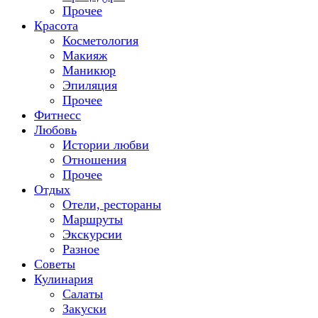
Прочее
Красота
Косметология
Макияж
Маникюр
Эпиляция
Прочее
Фитнесс
Любовь
Истории любви
Отношения
Прочее
Отдых
Отели, рестораны
Маршруты
Экскурсии
Разное
Советы
Кулинария
Салаты
Закуски