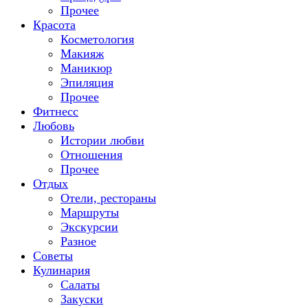
Прочее
Красота
Косметология
Макияж
Маникюр
Эпиляция
Прочее
Фитнесс
Любовь
Истории любви
Отношения
Прочее
Отдых
Отели, рестораны
Маршруты
Экскурсии
Разное
Советы
Кулинария
Салаты
Закуски