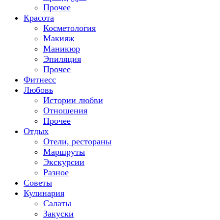
Прочее
Красота
Косметология
Макияж
Маникюр
Эпиляция
Прочее
Фитнесс
Любовь
Истории любви
Отношения
Прочее
Отдых
Отели, рестораны
Маршруты
Экскурсии
Разное
Советы
Кулинария
Салаты
Закуски