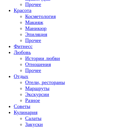
Прочее
Красота
Косметология
Макияж
Маникюр
Эпиляция
Прочее
Фитнесс
Любовь
Истории любви
Отношения
Прочее
Отдых
Отели, рестораны
Маршруты
Экскурсии
Разное
Советы
Кулинария
Салаты
Закуски