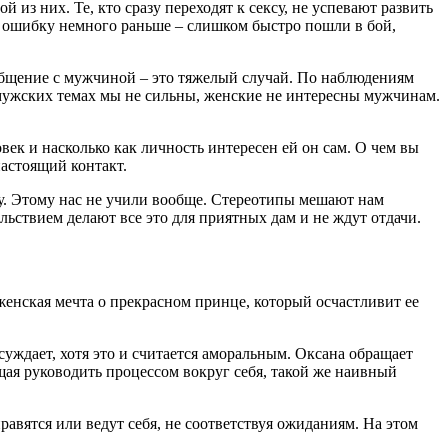
из них. Те, кто сразу переходят к сексу, не успевают развить
или ошибку немного раньше – слишком быстро пошли в бой,
 общение с мужчиной – это тяжелый случай. По наблюдениям
В мужских темах мы не сильны, женские не интересны мужчинам.
век и насколько как личность интересен ей он сам. О чем вы
настоящий контакт.
льзу. Этому нас не учили вообще. Стереотипы мешают нам
льствием делают все это для приятных дам и не ждут отдачи.
женская мечта о прекрасном принце, который осчастливит ее
уждает, хотя это и считается аморальным. Оксана обращает
ющая руководить процессом вокруг себя, такой же наивный
равятся или ведут себя, не соответствуя ожиданиям. На этом