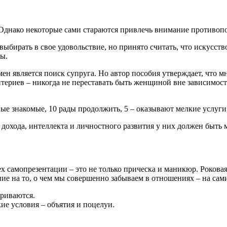
нако некоторые сами стараются привлечь внимание противополо
выбирать в свое удовольствие, но принято считать, что искусст
ны.
ен является поиск супруга. Но автор пособия утверждает, что 
ритериев – никогда не переставать быть женщиной вне зависимос
ные знакомые, 10 рады продолжить, 5 – оказывают мелкие услуги,
 дохода, интеллекта и личностного развития у них должен быть
ех самопрезентации – это не только прическа и маникюр. Рокова
ие на то, о чем мы совершенно забываем в отношениях – на сам
триваются.
ие условия – объятия и поцелуи.