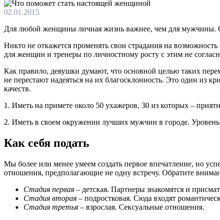
02.01.2015
Для любой женщины личная жизнь важнее, чем для мужчины. Од
Никто не откажется променять свои страдания на возможность 
для женщин и тренеры по личностному росту с этим не соглас
Как правило, девушки думают, что основной целью таких перем
не перестают надеяться на их благосклонность. Это один из к
качеств.
1. Иметь на примете около 50 ухажеров, 30 из которых – прият
2. Иметь в своем окружении лучших мужчин в городе. Уровень
Как себя подать
Мы более или менее умеем создать первое впечатление, но усп
отношения, предполагающие не одну встречу. Обратите вниман
Стадия первая
– детская. Партнеры знакомятся и присма
Стадия вторая
– подростковая. Сюда входят романтическ
Стадия третья
– взрослая. Сексуальные отношения.