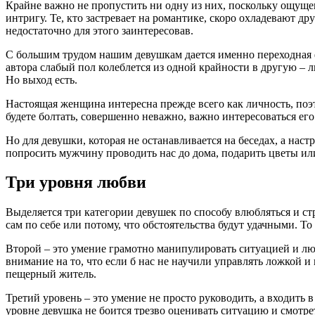
Крайне важно не пропустить ни одну из них, поскольку ощущени
интригу. Те, кто застревает на романтике, скоро охладевают д
недостаточно для этого заинтересовав.
С большим трудом нашим девушкам дается именно переходная ф
автора слабый пол колеблется из одной крайности в другую – 
Но выход есть.
Настоящая женщина интересна прежде всего как личность, поэто
будете болтать, совершенно неважно, важно интересоваться ег
Но для девушки, которая не останавливается на беседах, а наст
попросить мужчину проводить нас до дома, подарить цветы или 
Три уровня любви
Выделяется три категории девушек по способу влюбляться и с
сам по себе или потому, что обстоятельства будут удачными. То
Второй – это умение грамотно манипулировать ситуацией и люд
внимание на то, что если б нас не научили управлять ложкой 
пещерный житель.
Третий уровень – это умение не просто руководить, а входить 
уровне девушка не боится трезво оценивать ситуацию и смотрет