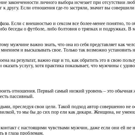
е законченности личного выбора исчезает при отсутствии любой 
руг к другу. Если отношения где-то застряли, значит вы соверш
аза. Если с внешностью и сексом все более-менее понятно, то
либо беседы о футболе, либо болтовня о тряпках и подружках. 
му мужчине важно знать, что она из себя представляет как чело
о мнением и высказывать свое. Только так возможно установить 
роена на результат, важно еще и то, как обратить это в свою по
оказать услугу, хотя практика показывает, что мужчины с удово
троить отношения. Первый самый низкий уровень – это обычная 
 есть пассивный.
ьми, преследуя свои цели. Такой подход автор совершенно не ос
и вилкой, то мы бы до сих пор ели как дикари. Женщина, не уме
в контакт с настоящими чувствами мужчин, даже если они ей не н
ь в глаза проблемам.