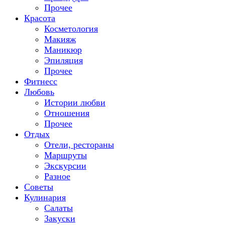
Прочее
Красота
Косметология
Макияж
Маникюр
Эпиляция
Прочее
Фитнесс
Любовь
Истории любви
Отношения
Прочее
Отдых
Отели, рестораны
Маршруты
Экскурсии
Разное
Советы
Кулинария
Салаты
Закуски